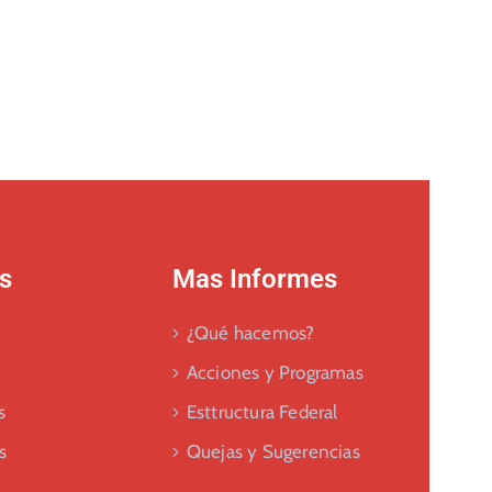
s
Mas Informes
¿Qué hacemos?
Acciones y Programas
s
Esttructura Federal
s
Quejas y Sugerencias