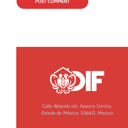
Calle Abasolo s/n, Apaxco Centro,
Estado de México. 55660, Mexico