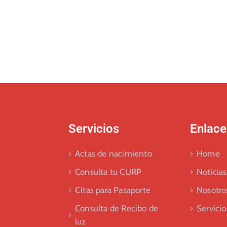
Servicios
Enlace
Actas de nacimiento
Home
Consulta tu CURP
Noticias
Citas para Pasaporte
Nosotro
Consulta de Recibo de
Servicio
luz