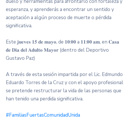
duelo y herramientas para afrontarlo con fortaleza y
esperanza, y aprenderás a encontrar un sentido y
aceptación a algún proceso de muerte o pérdida
significativa.
Este 𝐣𝐮𝐞𝐯𝐞𝐬 𝟏𝟓 𝐝𝐞 𝐦𝐚𝐲𝐨, de 𝟏𝟎:𝟎𝟎 a 𝟏𝟏:𝟎𝟎 𝐚𝐦, en 𝐂𝐚𝐬𝐚
𝐝𝐞 𝐃𝐢𝐚 𝐝𝐞𝐥 𝐀𝐝𝐮𝐥𝐭𝐨 𝐌𝐚𝐲𝐨𝐫 (dentro del Deportivo
Gustavo Paz)
A través de esta sesión impartida por el Lic. Edmundo
Eduardo Torres de la Cruz y con el apoyo profesional
se pretende restructurar la vida de las personas que
han tenido una perdida significativa.
#FamiliasFuertasComunidadUnida