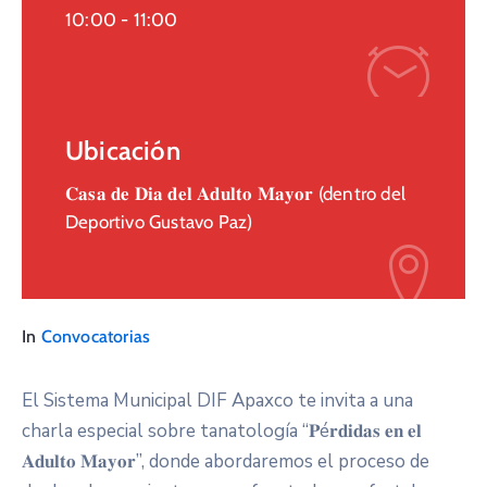
10:00 -
11:00
Ubicación
𝐂𝐚𝐬𝐚 𝐝𝐞 𝐃𝐢𝐚 𝐝𝐞𝐥 𝐀𝐝𝐮𝐥𝐭𝐨 𝐌𝐚𝐲𝐨𝐫 (dentro del
Deportivo Gustavo Paz)
In
Convocatorias
El Sistema Municipal DIF Apaxco te invita a una
charla especial sobre tanatología “𝐏é𝐫𝐝𝐢𝐝𝐚𝐬 𝐞𝐧 𝐞𝐥
𝐀𝐝𝐮𝐥𝐭𝐨 𝐌𝐚𝐲𝐨𝐫”, donde abordaremos el proceso de