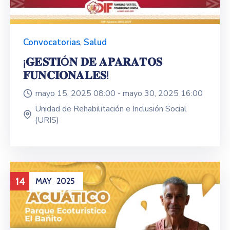
Convocatorias
,
Salud
¡𝐆𝐄𝐒𝐓𝐈Ó𝐍 𝐃𝐄 𝐀𝐏𝐀𝐑𝐀𝐓𝐎𝐒
𝐅𝐔𝐍𝐂𝐈𝐎𝐍𝐀𝐋𝐄𝐒!
mayo 15, 2025 08:00 -
mayo 30, 2025 16:00
Unidad de Rehabilitación e Inclusión Social
(URIS)
14
MAY
2025