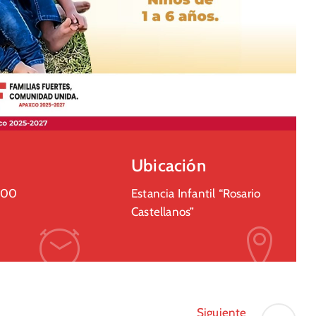
Ubicación
:00
Estancia Infantil “Rosario
Castellanos”
Siguiente