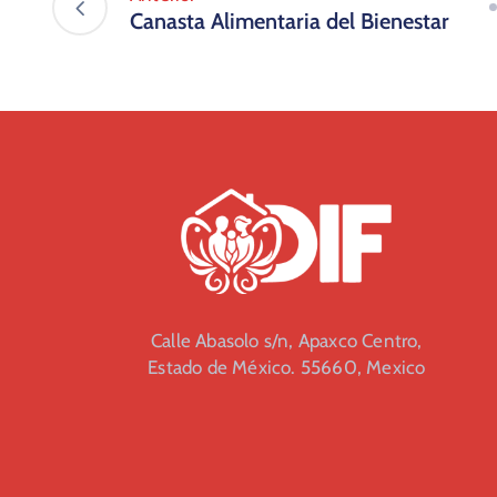
Canasta Alimentaria del Bienestar
Calle Abasolo s/n, Apaxco Centro,
Estado de México. 55660, Mexico