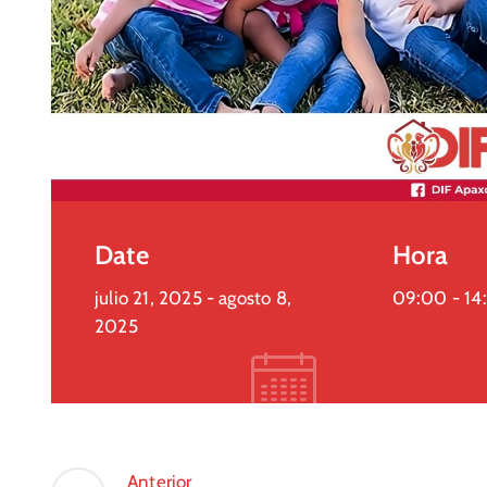
Date
Hora
julio 21, 2025
- agosto 8,
09:00 -
14
2025
Anterior